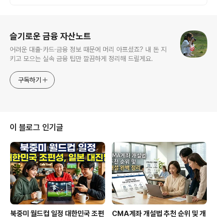
로그 정보
슬기로운 금융 자산노트
어려운 대출·카드·금융 정보 때문에 머리 아프셨죠? 내 돈 지
키고 모으는 실속 금융 팁만 깔끔하게 정리해 드릴게요.
구독하기
이 블로그 인기글
북중미 월드컵 일정 대한민국 조편
CMA계좌 개설법 추천 순위 및 개