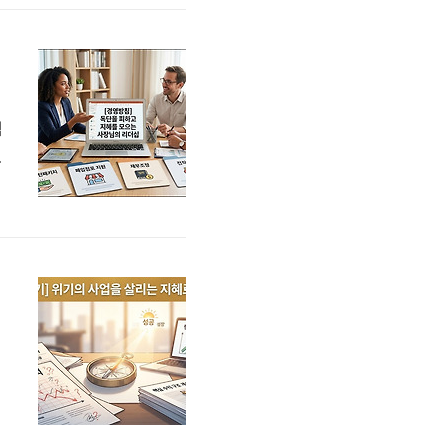
지
격
합
정
분
지