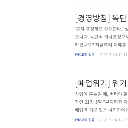
루어질 때 함께 기뻐합니다.
도하거나, 진실보다 자신의 
즉시 점검할 수 있습니다.요약:
'혼자 결정하면 실패한다.' 
습니다. 독단적 의사결정으로
하셨나요? 지금부터 지혜를
니다.1. 독단 피하는 의사
카테고리 없음
2026. 7. 24. 13:17
많으면 경영이 성립하느니라
을 내리기 전 반드시 3인 
히 준비할 시간을 주는 것이 
[폐업위기] 위
혜를 놓치지 않을 수 있습니다.
사업이 흔들릴 때, 버텨야 
잠언 21장 5절 "부지런한
폐업 위기를 맞은 사업자에게
는 5가지 결단 전략과 실질적
카테고리 없음
2026. 7. 24. 12:05
원 신청 조건 및 1분 접수