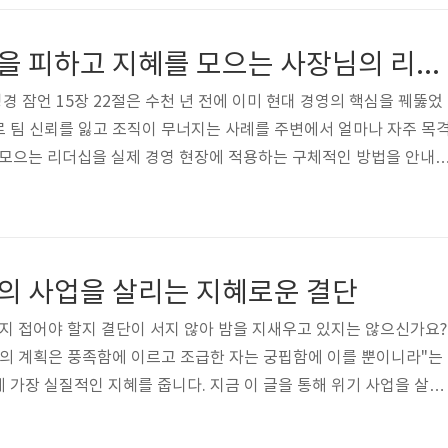
 반면 가짜 사랑은 상대의 약점을 이용하거나, 상대가 힘들 때 내심 안
이익을 앞세웁니다. 이 한 가지 기준만으로도 지금 내 관계가 건강한
[경영방침] 독단을 피하고 지혜를 모으는 사장님의 리더십
 ..
성경 잠언 15장 22절은 수천 년 전에 이미 현대 경영의 핵심을 꿰뚫었
 팀 신뢰를 잃고 조직이 무너지는 사례를 주변에서 얼마나 자주 목
 모으는 리더십을 실제 경영 현장에 적용하는 구체적인 방법을 안내
결정 실천방법잠언 15장 22절 "의논이 없으면 경영이 무너지고 지략이
"는 말씀은 현대 조직심리학과 정확히 일치합니다. 중요한 경영 결
이상의 의견을 수렴하고, 회의 72시간 전에 안건을 공유해 구성원이 충
핵심입니다. 주간 30분 '열린 경영 회의'를 정례화하면 팀원의 현장 
기의 사업을 살리는 지혜로운 결단
요약: 결..
할지 접어야 할지 결단이 서지 않아 밤을 지새우고 있지는 않으신가요?
 자의 계획은 풍족함에 이르고 조급한 자는 궁핍함에 이를 뿐이니라"는
 가장 실질적인 지혜를 줍니다. 지금 이 글을 통해 위기 사업을 살리
인 지원 제도를 한 번에 확인하세요. ➔ [필독] 소상공인 정책자금 지
 절차 확인하기1. 폐업위기 사업자 정부지원 신청방법폐업 위기에 처한