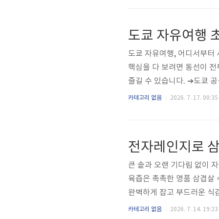
소상공인과 자영업자는 소상
'사업정리 컨설팅'과 '재기
도쿄 자유여행 초
이지 (www.semas.or.kr ..
도쿄 자유여행, 어디서부터 
핵심을 다 보려면 동선이 전
즐길 수 있습니다. ➔도쿄 공
여행자에게 가장 치명적인 실
카테고리 없음
2026. 7. 17. 00:35
어서 이동하는 게 핵심이며,
차 시부야·하라주쿠·오모테산
쿠로 → 4일 차 오다이바·
가능합니다. 각 지역 이동 시 I
큰 솥과 오랜 기다림 없이 
육즙은 촉촉한 명품 삼겹살
완벽하게 잡고 부드러운 식감
법까지 상세히 담았습니다. 
카테고리 없음
2026. 7. 14. 19:23