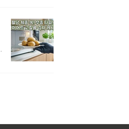
증
찬
혈
리
일
과