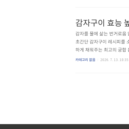
육을 지금 바로 확인해 보세
진과 기력 회복에 도움을 주
오늘은 자취방 필수가전인 전
감자구이 효능 
수육을 만드는 혁신적인 방법
감자를 물에 삶는 번거로움
초간단 감자구이 레시피를 
하게 채워주는 최고의 궁합 
장에 잠자고 있는 감자를 꺼내
카테고리 없음
2026. 7. 13. 18:35
당 관리와 체중 조절에 도움
를 하시는 분들께 특히 좋은
필요 없이 불 안 쓰고 빠르
조리 팁, 이것만은 꼭 기억하세