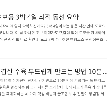
공인시장진흥공단(소진공) 홈페이지 또는 가까운 지역센터를 통해
지원 프로그램'을 신청할 수 있습니다. 온라인 신청은 소진공 공식 홈페
보용 3박 4일 최적 동선 요약
시작해야 할지 막막하신가요? 3박 4일이라는 짧은 시간 안에 도쿄의
부입니다. 이 글 하나면 초보 여행자도 헷갈림 없이 도쿄를 완벽하게
식 관광 정보 바로 확인 1. 도쿄 3박 4일 추천 여행코스 완전정복초보
수는 하루에 너무 많은 곳을 욕심내는 것입니다. 도쿄는 지역별로 
 교통비와 이동 시간을 최소화하는 루트를 아래와 같이 짰습니다. 1
도 → 2일 차 아사쿠사·우에노·아키하바라 → 3일 차 신주쿠·이케
도요스 순으로 움직이면 지하철 환승 횟수를 최소화하면서 알찬 관광이
전자레인지로 삼겹살 수육 부드럽게 만드는 방법 
C카드(..
자취방 필수 가전인 전자레인지만으로 10분 만에 기름기는 쏙 빠지고
 수육을 완성하는 황금 레시피를 소개합니다. 돼지고기 특유의 잡내를
을 극대화하는 세 가지 핵심 비법과 꿀조합 부추 겉절이 양념장 제
번거로운 조리 과정 없이 집에서도 정육 식당 못지않은 야들야들한 