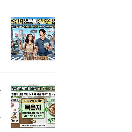
묶
일
부
10분 완성
조
수